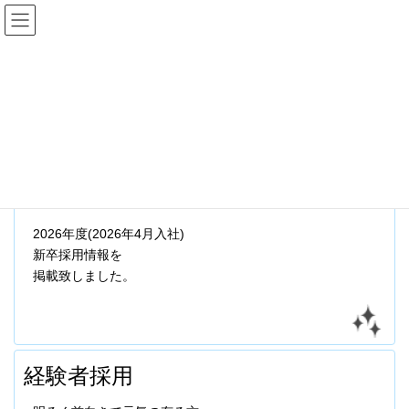
コ
ナ
ン
ビ
テ
ゲ
ン
ー
トップページ
採用案内
ツ
シ
へ
ョ
ス
ン
キ
に
採用案内
ッ
移
プ
動
新卒採用
2026年度(2026年4月入社)
新卒採用情報を
掲載致しました。
経験者採用